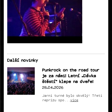
Další novinky
Punkrock on the road tour
je za námi! Letní „Dávka
štěstí“ klepe na dveře!
28.04.2026
Jarní turné bylo skvělý! Třetí
reprízu spo...
více