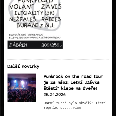
Další novinky
Punkrock on the road tour
je za námi! Letní „Dávka
štěstí“ klepe na dveře!
28.04.2026
Jarní turné bylo skvělý! Třetí
reprízu spo...
více