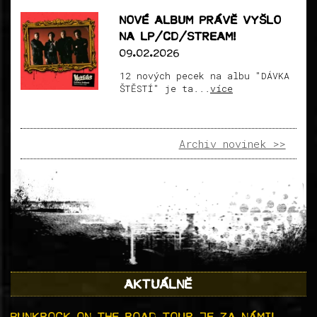
NOVÉ ALBUM PRÁVĚ VYŠLO
NA LP/CD/STREAM!
09.02.2026
12 nových pecek na albu "DÁVKA
ŠTĚSTÍ" je ta...
více
Archiv novinek >>
AKTUÁLNĚ
PUNKROCK ON THE ROAD TOUR JE ZA NÁMI!