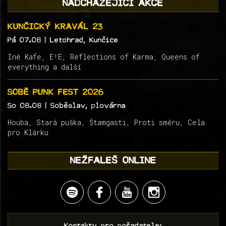
NADCHÁZEJÍCÍ AKCE
KUNČICKÝ KRAVÁL 23
Pá 07.08
| Letohrad, Kunčice
Iné Kafe, E!E, Reflections of Karma, Queens of
everything a další
SOBĚ PUNK FEST 2026
So 08.08
| Soběslav, plovárna
Houba, Stará puška, Štamgasti, Proti směru, Cela
pro Klárku
NEŽFALEŠ ONLINE
Kontakty pro pořadatele: