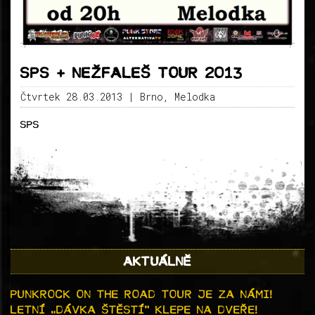
SPS + NEŽFALEŠ TOUR 2013
Čtvrtek 28.03.2013
| Brno, Melodka
SPS
AKTUÁLNĚ
PUNKROCK ON THE ROAD TOUR JE ZA NÁMI!
LETNÍ „DÁVKA ŠTĚSTÍ“ KLEPE NA DVEŘE!