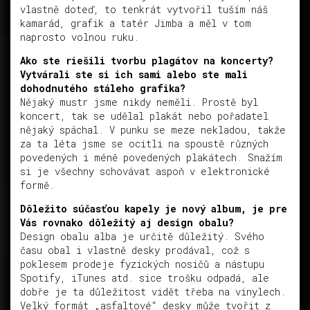
vlastně doteď, to tenkrát vytvořil tuším náš
kamarád, grafik a tatér Jimba a měl v tom
naprosto volnou ruku.
Ako ste riešili tvorbu plagátov na koncerty?
Vytvárali ste si ich sami alebo ste mali
dohodnutého stáleho grafika?
Nějaký mustr jsme nikdy neměli. Prostě byl
koncert, tak se udělal plakát nebo pořadatel
nějaký spáchal. V punku se meze nekladou, takže
za ta léta jsme se ocitli na spoustě různých
povedených i méně povedených plakátech. Snažím
si je všechny schovávat aspoň v elektronické
formě.
Dôležito súčasťou kapely je nový album, je pre
Vás rovnako dôležitý aj design obalu?
Design obalu alba je určitě důležitý. Svého
času obal i vlastně desky prodával, což s
poklesem prodeje fyzických nosičů a nástupu
Spotify, iTunes atd. sice trošku odpadá, ale
dobře je ta důležitost vidět třeba na vinylech.
Velký formát „asfaltové“ desky může tvořit z