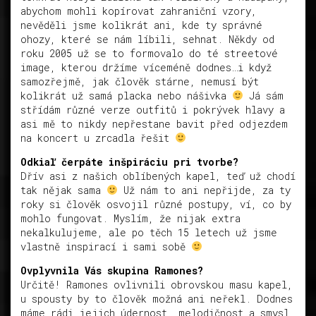
abychom mohli kopírovat zahraniční vzory,
nevěděli jsme kolikrát ani, kde ty správné
ohozy, které se nám líbili, sehnat. Někdy od
roku 2005 už se to formovalo do té streetové
image, kterou držíme víceméně dodnes…i když
samozřejmě, jak člověk stárne, nemusí být
kolikrát už samá placka nebo nášivka
Já sám
střídám různé verze outfitů i pokrývek hlavy a
asi mě to nikdy nepřestane bavit před odjezdem
na koncert u zrcadla řešit
Odkiaľ čerpáte inšpiráciu pri tvorbe?
Dřív asi z našich oblíbených kapel, teď už chodí
tak nějak sama
Už nám to ani nepřijde, za ty
roky si člověk osvojil různé postupy, ví, co by
mohlo fungovat. Myslím, že nijak extra
nekalkulujeme, ale po těch 15 letech už jsme
vlastně inspirací i sami sobě
Ovplyvnila Vás skupina Ramones?
Určitě! Ramones ovlivnili obrovskou masu kapel,
u spousty by to člověk možná ani neřekl. Dodnes
máme rádi jejich údernost, melodičnost a smysl