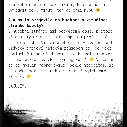
krátkého sdělení. Jak říkali, kdo se neumí
vyjádřit do 3 minut, ten ať drží hubu
Ako sa to prejavilo na hudbnej a vizuálnej
stránke kapely?
V hudební stránce asi podvědomě dost, protože
všichni kytaristé, kteří kapelou prošli, měli
Ramones rádi. Nic cíleného, ale v tvorbě se ti
vždycky projeví nějakým způsobem to, co jako
posluchač nasaješ. Kdysi jsme hrávali i cover
otřepané klasiky „Blitzkrieg Bop.“
Vizuálně
se to myslím neprojevilo, pokud nepočítáš, že
si občas pořídíme nebo ze skříně vytáhneme
křiváka
ĎAKUJEM.