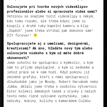
Oslovujete pri tvorbe nových videoklipov
profesionálov alebo si spracúvate videá sami?
Většinou se snažíme točit videoklipy s někým,
kdo tomu rozumí, ale třeba kdysi jsme si
koupili z druhé ruky kapelní kameru a klip
„Úspěch“ jsem třeba stříhal pak dokonce sám!
DIY forever!
Spolupracujete aj s umelcami, designérmi,
kreatívcami? Ak áno, hľadáte nový tým alebo
oslovujete niekoho s kým už máte dobré
skúsenosti?
Jsme ochotni ke spolupráci s kýmkoliv, s kým
nám to příjde smysluplné, s kým si sedneme a
jehož práce se k nám hodí. Když pominu již
zmíněné grafiky, kteří s námi spolupracují
dlouhodobě jako je Woody, Robert Harvánek nebo
Jimba, dělali jsme třeba s osobitou výtvarnicí
Ester kolekci dámských tašek s úryvky z našich
textů nebo různé vyšívané vychytávky, jako
nášivky, mikiny, kulichy s kamarádem Culdou.