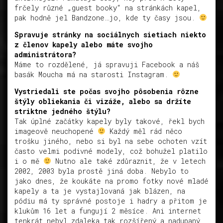
frčely různé „guest booky“ na stránkách kapel,
pak hodně jel Bandzone…jo, kde ty časy jsou.
Spravuje stránky na sociálnych sietiach niekto
z členov kapely alebo máte svojho
administrátora?
Máme to rozdělené, já spravuji Facebook a náš
basák Moucha má na starosti Instagram.
Vystriedali ste počas svojho pôsobenia rôzne
štýly obliekania či vizáže, alebo sa držíte
striktne jedného štýlu?
Tak úplné začátky kapely byly takové, řekl bych
imageově neuchopené
Každý měl rád něco
trošku jiného, nebo si byl na sebe ochoten vzít
často velmi podivné modely, což bohužel platilo
i o mě
Nutno ale také zdůraznit, že v letech
2002, 2003 byla prostě jiná doba. Nebylo to
jako dnes, že koukáte na promo fotky nové mladé
kapely a ta je vystajlovaná jak blázen, na
pódiu má ty správné postoje i hadry a přitom je
klukům 16 let a fungují 2 měsíce. Ani internet
tenkrát nebyl zdaleka tak rozšířený a nadupaný,