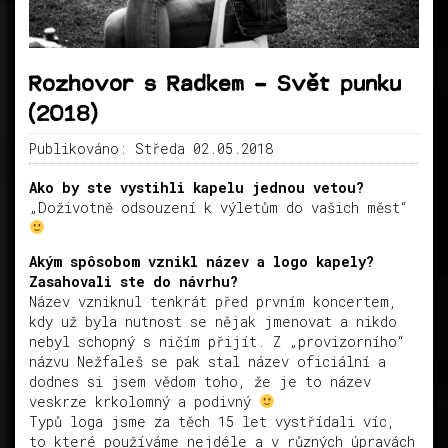
Rozhovor s Radkem – Svět punku
(2018)
Publikováno: Středa 02.05.2018
Ako by ste vystihli kapelu jednou vetou?
„Doživotně odsouzení k výletům do vašich měst“
Akým spôsobom vznikl název a logo kapely?
Zasahovali ste do návrhu?
Název vzniknul tenkrát před prvním koncertem,
kdy už byla nutnost se nějak jmenovat a nikdo
nebyl schopný s ničím přijít. Z „provizorního“
názvu Nežfaleš se pak stal název oficiální a
dodnes si jsem vědom toho, že je to název
veskrze krkolomný a podivný
Typů loga jsme za těch 15 let vystřídali víc,
to které používáme nejdéle a v různých úpravách