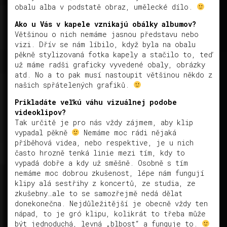
obalu alba v podstatě obraz, umělecké dílo.
Ako u Vás v kapele vznikajú obálky albumov?
Většinou o nich nemáme jasnou představu nebo
vizi. Dřív se nám líbilo, když byla na obalu
pěkně stylizovaná fotka kapely a stačilo to, teď
už máme radši graficky vyvedené obaly, obrázky
atd. No a to pak musí nastoupit většinou někdo z
našich spřátelených grafiků.
Prikladáte veľkú váhu vizuálnej podobe
videoklipov?
Tak určitě je pro nás vždy zájmem, aby klip
vypadal pěkně
Nemáme moc rádi nějaká
příběhová videa, nebo respektive, je u nich
často hrozně tenká linie mezi tím, kdy to
vypadá dobře a kdy už směšně. Osobně s tím
nemáme moc dobrou zkušenost, lépe nám fungují
klipy alá sestřihy z koncertů, ze studia, ze
zkušebny…ale to se samozřejmě nedá dělat
donekonečna. Nejdůležitější je obecně vždy ten
nápad, to je gró klipu, kolikrát to třeba může
být jednoduchá, levná „blbost“ a funguje to.