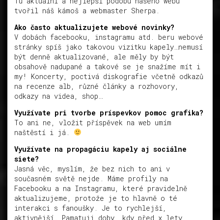
Tu aktuální a nejlepší podobu našeho webu
tvořil náš kámoš a webmaster Sherpa.
Ako často aktualizujete webové novinky?
V dobách facebooku, instagramu atd. beru webové
stránky spíš jako takovou vizitku kapely…nemusí
být denně aktualizované, ale měly by být
obsahově nadupané a takové se je snažíme mít i
my! Koncerty, poctivá diskografie včetně odkazů
na recenze alb, různé články a rozhovory,
odkazy na videa, shop…
Využívate pri tvorbe príspevkov pomoc grafika?
To ani ne, vložit příspěvek na web umím
naštěstí i já.
Využívate na propagáciu kapely aj sociálne
siete?
Jasná věc, myslím, že bez nich to ani v
současném světě nejde. Máme profily na
Facebooku a na Instagramu, které pravidelně
aktualizujeme, protože je to hlavně o té
interakci s fanoušky. Je to rychlejší,
aktivnější. Pamatuji doby, kdy před x lety