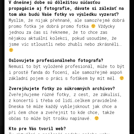
V dnešnej dobe sú dôležitou súčasťou
propagácie aj fotografie, dávate si záležať na
tom ako budú Vaše fotky vo výsledku vyzerať?
Myslím, že nijak přehnaně, ale samozřejmě dobrá
promo fotka je dobrá promo fotka
Vždycky
jednou za čas si řekneme, že to chce zas
nějakou aktuální kolekci, pokud usoudíme, že
jsme víc stloustli nebo zhubli nebo zkrásněli…
Oslovujete profesionálneho fotografa?
Nemusí to být vyloženě profesionál, může to být
i prostě fanda do focení, ale samozřejmě aspoň
základní pojem o práci s foťákem by mít měl.
Zverejňujete fotky zo súkromných archívov?
Zveřejňujeme různé fotky, z cest, ze zákulisí,
z koncertů i třeba od lidí…celkem pravidelně.
Dneska tě může každý vyblejsknout jak chce a
při čem chce a zveřejnit to kde chce, takže
občas to může být trošku napínavé.
Kto pre Vás tvoril web?