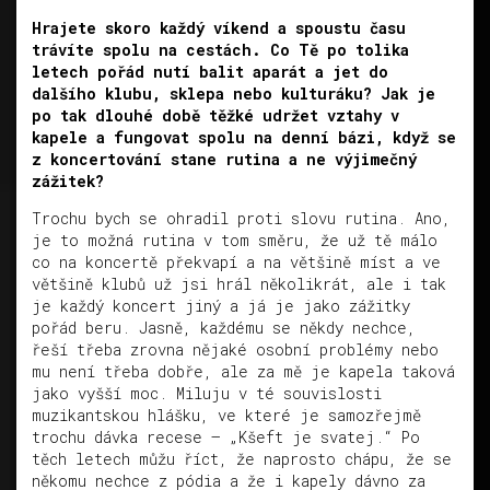
Hrajete skoro každý víkend a spoustu času
trávíte spolu na cestách. Co Tě po tolika
letech pořád nutí balit aparát a jet do
dalšího klubu, sklepa nebo kulturáku? Jak je
po tak dlouhé době těžké udržet vztahy v
kapele a fungovat spolu na denní bázi, když se
z koncertování stane rutina a ne výjimečný
zážitek?
Trochu bych se ohradil proti slovu rutina. Ano,
je to možná rutina v tom směru, že už tě málo
co na koncertě překvapí a na většině míst a ve
většině klubů už jsi hrál několikrát, ale i tak
je každý koncert jiný a já je jako zážitky
pořád beru. Jasně, každému se někdy nechce,
řeší třeba zrovna nějaké osobní problémy nebo
mu není třeba dobře, ale za mě je kapela taková
jako vyšší moc. Miluju v té souvislosti
muzikantskou hlášku, ve které je samozřejmě
trochu dávka recese – „Kšeft je svatej.“ Po
těch letech můžu říct, že naprosto chápu, že se
někomu nechce z pódia a že i kapely dávno za