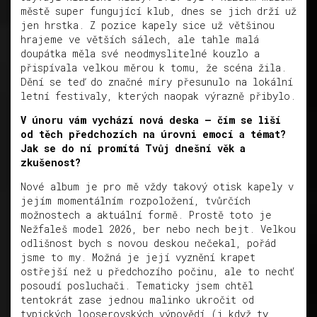
městě super fungující klub, dnes se jich drží už
jen hrstka. Z pozice kapely sice už většinou
hrajeme ve větších sálech, ale tahle malá
doupátka měla své neodmyslitelné kouzlo a
přispívala velkou měrou k tomu, že scéna žila.
Dění se teď do značné míry přesunulo na lokální
letní festivaly, kterých naopak výrazně přibylo.
V únoru vám vychází nová deska – čím se liší
od těch předchozích na úrovni emocí a témat?
Jak se do ní promítá Tvůj dnešní věk a
zkušenost?
Nové album je pro mě vždy takový otisk kapely v
jejím momentálním rozpoložení, tvůrčích
možnostech a aktuální formě. Prostě toto je
Nežfaleš model 2026, ber nebo nech bejt. Velkou
odlišnost bych s novou deskou nečekal, pořád
jsme to my. Možná je její vyznění krapet
ostřejší než u předchozího počinu, ale to nechť
posoudí posluchači. Tematicky jsem chtěl
tentokrát zase jednou malinko ukročit od
typických looserovských výpovědí (i když ty