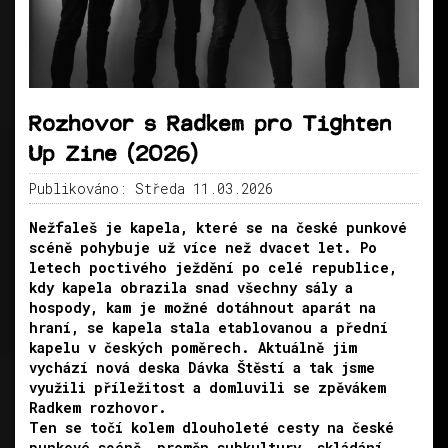
Rozhovor s Radkem pro Tighten
Up Zine (2026)
Publikováno: Středa 11.03.2026
Nežfaleš je kapela, které se na české punkové
scéně pohybuje už více než dvacet let. Po
letech poctivého ježdění po celé republice,
kdy kapela obrazila snad všechny sály a
hospody, kam je možné dotáhnout aparát na
hraní, se kapela stala etablovanou a přední
kapelu v českých poměrech. Aktuálně jim
vychází nová deska Dávka Štěstí a tak jsme
využili příležitost a domluvili se zpěvákem
Radkem rozhovor.
Ten se točí kolem dlouholeté cesty na české
punkové scéně, proměn subkultury, skládání