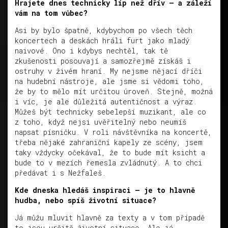
Hrajete dnes technicky líp než dřív – a záleží
vám na tom vůbec?
Asi by bylo špatně, kdybychom po všech těch
koncertech a deskách hráli furt jako mladý
naivové. Ono i kdybys nechtěl, tak tě
zkušenosti posouvají a samozřejmě získáš i
ostruhy v živém hraní. My nejsme nějací dříči
na hudební nástroje, ale jsme si vědomi toho,
že by to mělo mít určitou úroveň. Stejně, možná
i víc, je ale důležitá autentičnost a výraz.
Můžeš být technicky sebelepší muzikant, ale co
z toho, když nejsi uvěřitelný nebo neumíš
napsat písničku. V roli návštěvníka na koncertě,
třeba nějaké zahraniční kapely ze scény, jsem
taky vždycky očekával, že to bude mít ksicht a
bude to v mezích řemesla zvládnutý. A to chci
předávat i s Nežfaleš.
Kde dneska hledáš inspiraci – je to hlavně
hudba, nebo spíš životní situace?
Já můžu mluvit hlavně za texty a v tom případě
to jsou určitě životní situace. Ale já