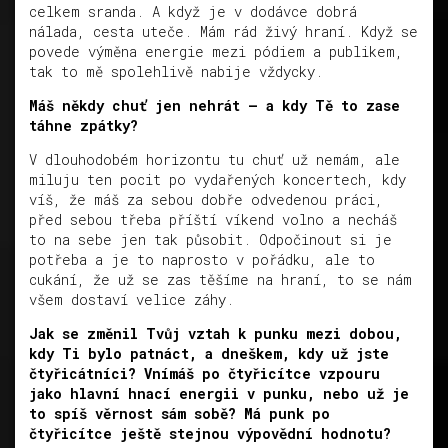
celkem sranda. A když je v dodávce dobrá
nálada, cesta uteče. Mám rád živý hraní. Když se
povede výměna energie mezi pódiem a publikem,
tak to mě spolehlivě nabije vždycky.
Máš někdy chuť jen nehrát – a kdy Tě to zase
táhne zpátky?
V dlouhodobém horizontu tu chuť už nemám, ale
miluju ten pocit po vydařených koncertech, kdy
víš, že máš za sebou dobře odvedenou práci,
před sebou třeba příští víkend volno a necháš
to na sebe jen tak působit. Odpočinout si je
potřeba a je to naprosto v pořádku, ale to
cukání, že už se zas těšíme na hraní, to se nám
všem dostaví velice záhy.
Jak se změnil Tvůj vztah k punku mezi dobou,
kdy Ti bylo patnáct, a dneškem, kdy už jste
čtyřicátníci? Vnímáš po čtyřicítce vzpouru
jako hlavní hnací energii v punku, nebo už je
to spíš věrnost sám sobě? Má punk po
čtyřicítce ještě stejnou výpovědní hodnotu?