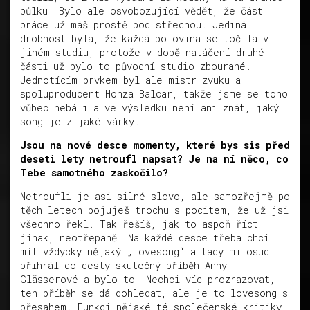
půlku. Bylo ale osvobozující vědět, že část
práce už máš prostě pod střechou. Jediná
drobnost byla, že každá polovina se točila v
jiném studiu, protože v době natáčení druhé
části už bylo to původní studio zbourané.
Jednotícím prvkem byl ale mistr zvuku a
spoluproducent Honza Balcar, takže jsme se toho
vůbec nebáli a ve výsledku není ani znát, jaký
song je z jaké várky.
Jsou na nové desce momenty, které bys sis před
deseti lety netroufl napsat? Je na ní něco, co
Tebe samotného zaskočilo?
Netroufli je asi silné slovo, ale samozřejmě po
těch letech bojuješ trochu s pocitem, že už jsi
všechno řekl. Tak řešíš, jak to aspoň říct
jinak, neotřepaně. Na každé desce třeba chci
mít vždycky nějaký „lovesong“ a tady mi osud
přihrál do cesty skutečný příběh Anny
Glässerové a bylo to. Nechci víc prozrazovat,
ten příběh se dá dohledat, ale je to lovesong s
přesahem. Funkci nějaké té společenské kritiky,