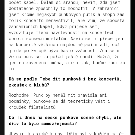
počet kapel. Dělám si srandu, nevím, zda jsem
dostatečně způsobilý to hodnotit. V zahraničí
jsem kromě nějakých punkových putik a shopů zas
tolik koncertů nenavštívil, ale vím, že spousta
zahraničních kapel, když přijede sem,
vyzdvihuje třeba návštěvnosti na koncertech
oproti sousedním státům. Navíc se tu přece jen
na koncertě většinou najdou nějací mladí, což
jinde po Evropě bývá často vzácnost. Zdá se mi,
že na punk se tu pořád ještě chodí. Možná, že
jen na zavedená jména, ale i tak, buďme rádi za
to.
Dá se podle Tebe žít punkově i bez koncertů,
zkoušek a klubů?
Rozhodně. Punk by neměl mít pravidla ani
podmínky, punkově se dá teoreticky vést i
kroužek filatelistů.
Co Ti dnes na české punkové scéně chybí, ale
dřív to bylo samozřejmostí?
Ubývají klasické kluby. Dřív byl v každém malém