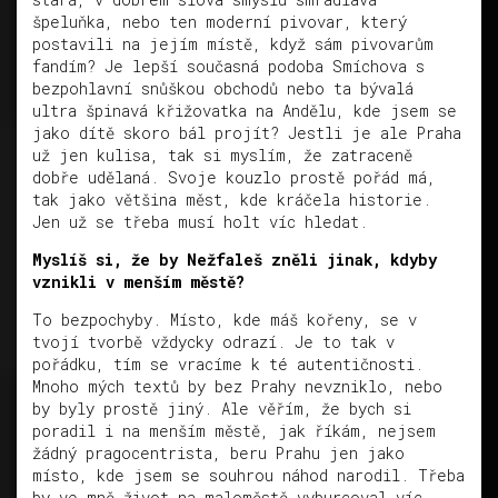
špeluňka, nebo ten moderní pivovar, který
postavili na jejím místě, když sám pivovarům
fandím? Je lepší současná podoba Smíchova s
bezpohlavní snůškou obchodů nebo ta bývalá
ultra špinavá křižovatka na Andělu, kde jsem se
jako dítě skoro bál projít? Jestli je ale Praha
už jen kulisa, tak si myslím, že zatraceně
dobře udělaná. Svoje kouzlo prostě pořád má,
tak jako většina měst, kde kráčela historie.
Jen už se třeba musí holt víc hledat.
Myslíš si, že by Nežfaleš zněli jinak, kdyby
vznikli v menším městě?
To bezpochyby. Místo, kde máš kořeny, se v
tvojí tvorbě vždycky odrazí. Je to tak v
pořádku, tím se vracíme k té autentičnosti.
Mnoho mých textů by bez Prahy nevzniklo, nebo
by byly prostě jiný. Ale věřím, že bych si
poradil i na menším městě, jak říkám, nejsem
žádný pragocentrista, beru Prahu jen jako
místo, kde jsem se souhrou náhod narodil. Třeba
by ve mně život na maloměstě vyburcoval víc