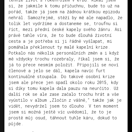
si, že jakmile k tomu přičuchnu, bude to už na
pořád, takže já jsem na žádnou krátkou epizodu
nehrál. Samozřejmě, stěží by mě ale napadlo, že
tolik let vydržíme a dostaneme se, troufnu si
říct, mezi přední české kapely svého žánru. Asi
právě tahle víra, že to bude dlouhá životní
cesta a je potřeba si ji řádně vyšlapat, mi
pomáhala překlenout ty malé kapelní krize.
Potkalo nás několik personálních změn a i když
mě vždycky trochu rozebraly, říkal jsem si, že
já to přece nesmím položit. Připojili se noví
členové a jelo se dál, kapela navíc furt
kontinuálně stoupala. Do takové osobní krize
jsem ale přece jen spadl okolo roku 2015, kdy
si díky tomu kapela dala pauzu na neurčito. Už
další rok se ale zase začalo trochu hrát a vše
vyústilo v album „Zločin z vášně,“ takže jak je
vidět, nevydržel jsem to dlouho. V ten moment
jsem si možná ještě víc uvědomil, že to je
prostě můj osud, táhnout tuhle káru, dokud to
půjde.