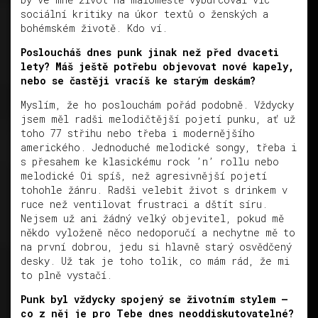
sociální kritiky na úkor textů o ženských a
bohémském životě. Kdo ví.
Posloucháš dnes punk jinak než před dvaceti
lety? Máš ještě potřebu objevovat nové kapely,
nebo se častěji vracíš ke starým deskám?
Myslím, že ho poslouchám pořád podobně. Vždycky
jsem měl radši melodičtější pojetí punku, ať už
toho 77 střihu nebo třeba i modernějšího
amerického. Jednoduché melodické songy, třeba i
s přesahem ke klasickému rock ’n’ rollu nebo
melodické Oi spíš, než agresivnější pojetí
tohohle žánru. Radši velebit život s drinkem v
ruce než ventilovat frustraci a dštít síru.
Nejsem už ani žádný velký objevitel, pokud mě
někdo vyloženě něco nedoporučí a nechytne mě to
na první dobrou, jedu si hlavně starý osvědčený
desky. Už tak je toho tolik, co mám rád, že mi
to plně vystačí.
Punk byl vždycky spojený se životním stylem –
co z něj je pro Tebe dnes neoddiskutovatelné?