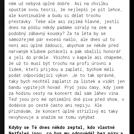
něm už nebývá úplně dobře. Asi na chvilku
opustím svou teorii, že nejlepší je pít lehce,
ale kontinuálně a budu si dělat trochu
přestávky. Tebe ale asi zajímá hlavně, jestli
dnes na pódiu někdy padáme ožralý na zem a
podobný zábavný kousky? Za ta léta by se
samozřejmě pár excesů našlo, ale dnes už to
není asi úplně žádoucí, abychom se někde před
narvaným klubem potáceli a pak sbalili honorář
a jeli do prdele. Všichni v kapele asi chápeme,
že už to musí být trochu na profi úrovni a
lidem, kteří přijdou a zaplatí, bychom měli
podat odpovídající výkon. Je to tak správně,
taky bych nechtěl zaplatit za lístek a vidět jen
bandu vypitejch hovad. Pryč jsou časy, kdy jsem
za hodinu cesty na koncert dal sám láhev vína.
Teď jsou pro mě optimální dvě piva před show, v
dodávce po cestě často ani nepiju. Ale
přiznávám, že koncert úplně střízlivý mi taky
nevyhovuje a snažím se tomu vyhýbat.
Kdyby se Tě dnes někdo zeptal, kdo vlastně
Nežfaleš jsou, co bys mu odpověděl bez pózy a