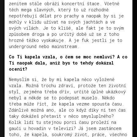
zenitem stále obráží koncertní štace. Včetně
těch mega slavných, který to už rozhodně
nepotřebují dělat pro prachy a naopak by si je
mohly v klidu užívat na svých jachtách a ve
svých vilách. Je to klišé, ale fakt je to svým
způsobem droga a po určitý době už se z toho
hrozně těžko vyskakuje. A je fuk jestli je to
underground nebo mainstream.
Co Ti kapela vzala, o čem se moc nemluví? A co
Ti naopak dala, aniž bys to tehdy dokázal
ocenit?
Nemyslím si, že by mi kapela něco vyloženě
vzala. Možná trochu zdraví, protože ten životní
styl, zejména třeba dřív, určitě úplně ukázkový
nebyl a někde se to podepsat muselo. Někdo
třeba může říct, že kapela vezme spousta času.
Zdánlivě možná ano, ale co když díky ní ten čas
taky dokážeš přetavit v něco smysluplného?
Kolik lidí tu stejnou porci času proleží na
gauči u hovadin v televizi? Já jsem zastáncem
toho, že kapela, soukromý život, práce, všechno