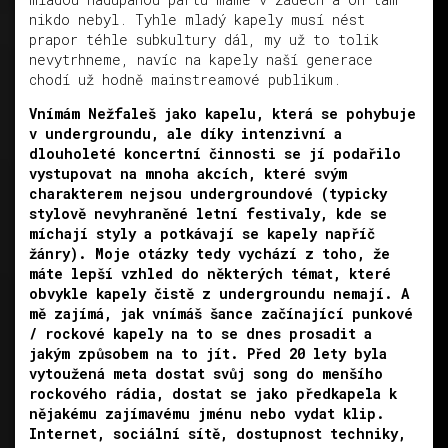
nikdo nebyl. Tyhle mladý kapely musí nést
prapor téhle subkultury dál, my už to tolik
nevytrhneme, navíc na kapely naší generace
chodí už hodně mainstreamové publikum.
Vnímám Nežfaleš jako kapelu, která se pohybuje
v undergroundu, ale díky intenzivní a
dlouholeté koncertní činnosti se jí podařilo
vystupovat na mnoha akcích, které svým
charakterem nejsou undergroundové (typicky
stylově nevyhraněné letní festivaly, kde se
míchají styly a potkávají se kapely napříč
žánry). Moje otázky tedy vychází z toho, že
máte lepší vzhled do některých témat, které
obvykle kapely čistě z undergroundu nemají. A
mě zajímá, jak vnímáš šance začínající punkové
/ rockové kapely na to se dnes prosadit a
jakým způsobem na to jít. Před 20 lety byla
vytoužená meta dostat svůj song do menšího
rockového rádia, dostat se jako předkapela k
nějakému zajímavému jménu nebo vydat klip.
Internet, sociální sítě, dostupnost techniky,