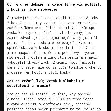
Co Tě dnes dokáže na koncertě nejvíc potěšit,
i když se něco nepovede?
Samozřejmě zpětná vazba od lidí a určitě taky
šikovný a ochotný zvukař. Nedávno jsme třeba
zažili víkend dvou úplně rozdílných přístupů
zvukaře, kdy ten páteční byl otrávený, bez
zájmu odvedl jen to nejnutnější a ty jsi měl
pocit, že ho v podstatě obtěžuješ. Bylo mu
úplně fuk, že v klubu je 200 lidí. Druhý den
jsme naopak měli tu čest s pohodovým týpkem,
nic nebyl problém a lusknutím prstu nám navíc
vykouzlil skvělý zvuk. Zvukaři jsou kapitola
sama pro sebe, ale co se týče tohohle druhého,
prosíme jen houšť a větší kapky.
Jak se změnil Tvůj vztah k alkoholu v
souvislosti s hraním?
Zrovna jsi mě zastihl ve fázi, kdy obecně
alkohol trochu omezuju. U mě se teda jedná
hlavně o zálibu v craftovém pivu, nicméně
poslední dobou nějak přicházím na to, že mi po