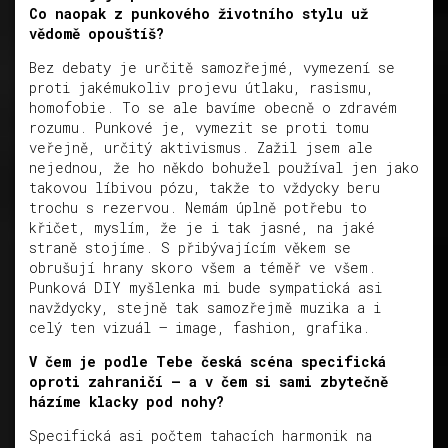
Co naopak z punkového životního stylu už
vědomě opouštíš?
Bez debaty je určitě samozřejmé, vymezení se
proti jakémukoliv projevu útlaku, rasismu,
homofobie. To se ale bavíme obecně o zdravém
rozumu. Punkové je, vymezit se proti tomu
veřejně, určitý aktivismus. Zažil jsem ale
nejednou, že ho někdo bohužel používal jen jako
takovou líbivou pózu, takže to vždycky beru
trochu s rezervou. Nemám úplně potřebu to
křičet, myslím, že je i tak jasné, na jaké
straně stojíme. S přibývajícím věkem se
obrušují hrany skoro všem a téměř ve všem.
Punková DIY myšlenka mi bude sympatická asi
navždycky, stejně tak samozřejmě muzika a i
celý ten vizuál – image, fashion, grafika.
V čem je podle Tebe česká scéna specifická
oproti zahraničí – a v čem si sami zbytečně
házíme klacky pod nohy?
Specifická asi počtem tahacích harmonik na