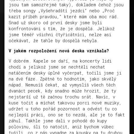
jsou tam samozřejmě taky), dokladem čehož jsou
třeba songy „Vyšehradští jezdci“ nebo „Proč
kazit příběh pravdou,“ které mám oba moc rád.
Snad už skoro od první desky jsme byli
konfrontováni s tím, že je dospělá. Jelikož
jsme téměř všichni čtyřicátníci, nelze asi
očekávat, že tahle by dospělá nebyla.
V jakém rozpoložení nová deska vznikala?
V dobrém. Kapele se daří, na koncerty lidi
chodí a jelikož jsme se nechtěli nechat
natáčením desky úplně vyčerpat, točili jsme ji
na dvě fáze. Zpětně to hodnotím, jako skvělý
nápad. Nemusíš čekat, až vymyslíš všech těch
dvanáct pecek, kdy snadno může hrozit, že ty
nejstarší už tě začnou trochu srát. Navíc, v
kuse točit a míchat takovou porci nové muziky,
udržet u toho pořád pozornost a odvést tu co
nejlepší práci, ono se to nezdá, ale je to fakt
záhul. Takhle jsme dali v pohodě do kupy
polovinu, šli to natočit, aniž bychom vůbec
tušili, co z nás vypadne za kousky na tu druhou