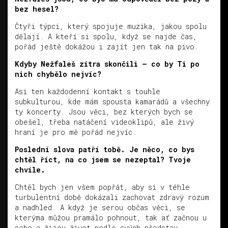
bez hesel?
Čtyři týpci, který spojuje muzika, jakou spolu
dělají. A kteří si spolu, když se najde čas,
pořád ještě dokážou i zajít jen tak na pivo.
Kdyby Nežfaleš zítra skončili – co by Ti po
nich chybělo nejvíc?
Asi ten každodenní kontakt s touhle
subkulturou, kde mám spousta kamarádů a všechny
ty koncerty. Jsou věci, bez kterých bych se
obešel, třeba natáčení videoklipů, ale živý
hraní je pro mě pořád nejvíc.
Poslední slova patří tobě. Je něco, co bys
chtěl říct, na co jsem se nezeptal? Tvoje
chvíle.
Chtěl bych jen všem popřát, aby si v téhle
turbulentní době dokázali zachovat zdravý rozum
a nadhled. A když je serou občas věci, se
kterýma můžou pramálo pohnout, tak ať začnou u
sebe a žijou život podle svých představ,