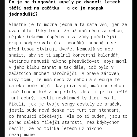
Co je na fungování kapely po dvaceti letech
těžší než na začátku – a co je naopak
jednodušší?
Vlastně je to možná jedna a ta samá věc, jen ze
dvou úhlů. Díky tomu, že už máš něco za sebou,
nějaké řekněme úspěchy a za zády početnější
grupu podporovatelů a fanoušků, snadněji se
před tebou otvírají dveře. Nemusíš se moc
snažit, aby se ti zaplnil koncertní kalendář,
většinou nemusíš nikoho přesvědčovat, abys mohl
v jeho klubu zahrát a tak dále, což bylo v
začátcích mnohem náročnější. A právě zároveň,
díky tomu, že máš něco za sebou a sleduje tě
daleko početnější dav příznivců, máš nad sebou
také trochu bič z nejistoty. Jestli je to ještě
furt dobrý, jestli nezklameš ty lidi, co ti
říkali, jak je tvoje songy dostaly ze sraček,
jestli bude nová deska mít furt ten standart,
co fanoušci očekávají. Ale co si budem, jsou to
pořád daleko milejší starosti, než kdybychom
řešili, že po tolika letech už nikoho
nezajímáme.