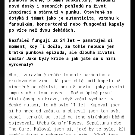
nové desky i osobních pohledů na život,
inspiraci a stárnutí v punku. Otevřeně se
dotýká i témat jako je autenticita, vztahu k
fanouškům, koncertování nebo fungování kapely
po více než dvou dekádách.
Nežfaleš fungují už 24 let – pamatuješ si
moment, kdy Ti došlo, že tohle nebude jen
krátká punková epizoda, ale dlouhá životní
cesta? Jaké byly krize a jak jste se s nimi
vyrovnaly?
Ahoj, zdravím čtenáře tohohle parádního a
erudovaného zinu! Já jsem chtěl mít kapelu už
víceméně od dětství, ani už nevím, jaký prvotní
impuls mě k tomu dovedl. Možná úplně první
čísla časopisu Bravo, když začal vycházet v
české mutaci, to mě bylo 11 let. Kupoval jsem
si ho hned od začátku a objevil jsem tam svět
kapel, tenkrát se totiž na jeho stránkách běžně
objevovali třeba Guns’n’Roses, Sepultura nebo
The Cure. Maloval jsem si, jaké by to bylo, žít
tenhle život s rokenrolem v erbu. Říkal jsem