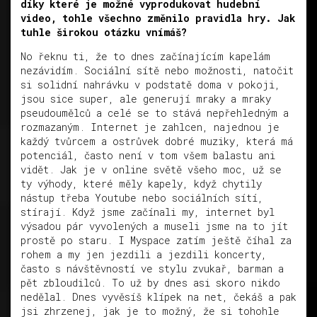
díky které je možné vyprodukovat hudební
video, tohle všechno změnilo pravidla hry. Jak
tuhle širokou otázku vnímáš?
No řeknu ti, že to dnes začínajícím kapelám
nezávidím. Sociální sítě nebo možnosti, natočit
si solidní nahrávku v podstatě doma v pokoji,
jsou sice super, ale generují mraky a mraky
pseudoumělců a celé se to stává nepřehledným a
rozmazaným. Internet je zahlcen, najednou je
každý tvůrcem a ostrůvek dobré muziky, která má
potenciál, často není v tom všem balastu ani
vidět. Jak je v online světě všeho moc, už se
ty výhody, které měly kapely, když chytily
nástup třeba Youtube nebo sociálních sítí,
stírají. Když jsme začínali my, internet byl
výsadou pár vyvolených a museli jsme na to jít
prostě po staru. I Myspace zatím ještě číhal za
rohem a my jen jezdili a jezdili koncerty,
často s návštěvností ve stylu zvukař, barman a
pět zbloudilců. To už by dnes asi skoro nikdo
nedělal. Dnes vyvěsíš klípek na net, čekáš a pak
jsi zhrzenej, jak je to možný, že si tohohle