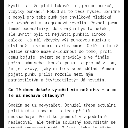
Myslím si, že platí takové to „jednou punkáč,
vždycky punkáč.“ Pokud si to teda myslel upřímně
a nebyl pro tebe punk jen chvilková mladická
nerozvážnost a programová revolta. Poznal jsem
téměř padesátníky, do kterých bys to neřekl,
ale uvnitř byli ti největší punkáči široko
daleko. Já měl vždycky výš punkovou muziku a
styl než tu vzpouru a aktivismus. Celé to totiž
velice snadno může sklouznout do toho, proti
čemu bojuje, svázat se pravidly a ve finále
požrat sám sebe. Kouzlo punku je pro mě v tom,
že je takový, jaký si ho v sobě uděláš. V mém
pojetí punku příliš rozdílů mezi mým
patnáctiletým a čtyřicetiletým Já nevidím.
Co Tě dnes dokáže vytočit víc než dřív – a co
Tě už nechává chladným?
Snažím se už nevytáčet. Bohužel třeba aktuální
politická situace mi to teda příliš
neusnadňuje. Politiku jsem dřív v podstatě
nesledoval, ale tenhle současný absurdistán se
prostě ignorovat nedá. Z lidí, jako je třeba