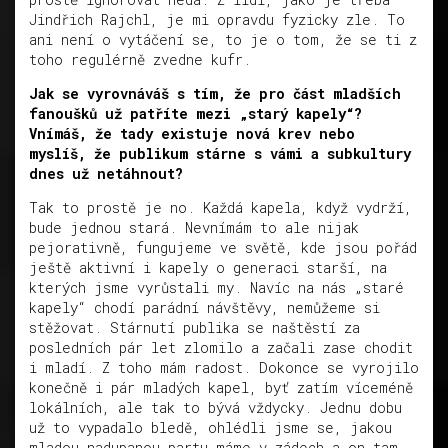
Jindřich Rajchl, je mi opravdu fyzicky zle. To
ani není o vytáčení se, to je o tom, že se ti z
toho regulérně zvedne kufr.
Jak se vyrovnáváš s tím, že pro část mladších
fanoušků už patříte mezi „starý kapely“?
Vnímáš, že tady existuje nová krev nebo
myslíš, že publikum stárne s vámi a subkultury
dnes už netáhnout?
Tak to prostě je no. Každá kapela, když vydrží,
bude jednou stará. Nevnímám to ale nijak
pejorativně, fungujeme ve světě, kde jsou pořád
ještě aktivní i kapely o generaci starší, na
kterých jsme vyrůstali my. Navíc na nás „staré
kapely“ chodí parádní návštěvy, nemůžeme si
stěžovat. Stárnutí publika se naštěstí za
posledních pár let zlomilo a začali zase chodit
i mladí. Z toho mám radost. Dokonce se vyrojilo
konečně i pár mladých kapel, byť zatím víceméně
lokálních, ale tak to bývá vždycky. Jednu dobu
už to vypadalo bledě, ohlédli jsme se, jakou
mladou nadupanou partu máme v zádech a on tam