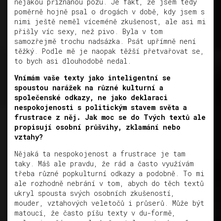
nějakou přiznanou pózu. Je fakt, že jsem tedy
poměrně hojně psal o drogách v době, kdy jsem s
nimi ještě neměl víceméně zkušenost, ale asi mi
přišly víc sexy, než pivo. Byla v tom
samozřejmě trochu nadsázka. Psát upřímně není
těžký. Podle mě je naopak těžší přetvařovat se,
to bych asi dlouhodobě nedal.
Vnímám vaše texty jako inteligentní se
spoustou narážek na různé kulturní a
společenské odkazy, ne jako deklaraci
nespokojenosti s politickým stavem světa a
frustrace z něj. Jak moc se do Tvých textů ale
propisují osobní průšvihy, zklamání nebo
vztahy?
Nějaká ta nespokojenost a frustrace je tam
taky. Máš ale pravdu, že rád a často využívám
třeba různé popkulturní odkazy a podobně. To mi
ale rozhodně nebrání v tom, abych do těch textů
ukryl spousta svých osobních zkušeností,
mouder, vztahových veletočů i průserů. Může být
matoucí, že často píšu texty v du-formě,