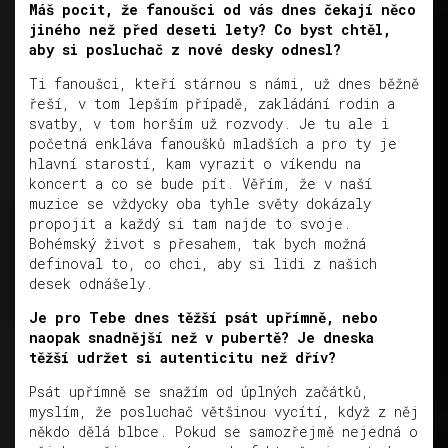
Máš pocit, že fanoušci od vás dnes čekají něco
jiného než před deseti lety? Co byst chtěl,
aby si posluchač z nové desky odnesl?
Ti fanoušci, kteří stárnou s námi, už dnes běžně
řeší, v tom lepším případě, zakládání rodin a
svatby, v tom horším už rozvody. Je tu ale i
početná enkláva fanoušků mladších a pro ty je
hlavní starostí, kam vyrazit o víkendu na
koncert a co se bude pít. Věřím, že v naší
muzice se vždycky oba tyhle světy dokázaly
propojit a každý si tam najde to svoje.
Bohémský život s přesahem, tak bych možná
definoval to, co chci, aby si lidi z našich
desek odnášely.
Je pro Tebe dnes těžší psát upřímně, nebo
naopak snadnější než v pubertě? Je dneska
těžší udržet si autenticitu než dřív?
Psát upřímně se snažím od úplných začátků,
myslím, že posluchač většinou vycítí, když z něj
někdo dělá blbce. Pokud se samozřejmě nejedná o