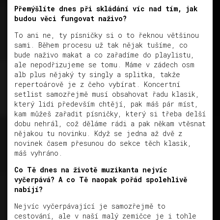
Přemýšlíte dnes při skládání víc nad tím, jak
budou věci fungovat naživo?
To ani ne, ty písničky si o to řeknou většinou
sami. Během procesu už tak nějak tušíme, co
bude naživo makat a co zařadíme do playlistu,
ale nepodřizujeme se tomu. Máme v zádech osm
alb plus nějaký ty singly a splitka, takže
repertoárově je z čeho vybírat. Koncertní
setlist samozřejmě musí obsahovat řadu klasik,
který lidi především chtějí, pak máš pár míst,
kam můžeš zařadit písničky, který si třeba delší
dobu nehrál, což děláme rádi a pak někam vtěsnat
nějakou tu novinku. Když se jedna až dvě z
novinek časem přesunou do sekce těch klasik,
máš vyhráno.
Co Tě dnes na životě muzikanta nejvíc
vyčerpává? A co Tě naopak pořád spolehlivě
nabíjí?
Nejvíc vyčerpávající je samozřejmě to
cestování, ale v naší malý zemičce je i tohle