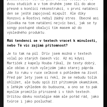
dvou studiích a v tom druhém jsme šli do akce
přesně s končící rekonstrukcí, v první natáčecí
den se ještě zapojoval mixpult. Ale díky
Honzovi a Rosťovi nebyl žádný stres. Obecně asi
člověka na tom natáčení nejvíc baví, jak se ty
songy postupně obalují tím masem až do
výsledného produktu.
Máš tendenci se v textech vracet k minulosti,
nebo Tě víc zajímá přítomnost?
Je to tak na půl. Dřív jsem možná v textech
volal po starých časech víc. Až mi kdysi
Martiček z kapely Houba říkal, že texty dobrý,
ale občas z nich vylejzám jako starej páprda.
Jde to ruku v ruce celkově s pohledem na život.
Před pár lety jsem si řekl, že se nebudu tolik
ohlížet, ale budu spíš žít přítomným okamžikem,
s lehkým výhledem do budoucna, a ono se to pak
myslím promítlo přirozeně i v těch textech.
Určitou dávku nostalgie mám ale pořád rád, jako
tvůrce i jako posluchač.