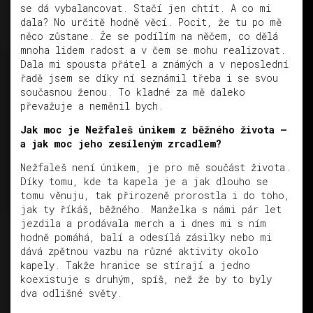
se dá vybalancovat. Stačí jen chtít. A co mi
dala? No určitě hodně věcí. Pocit, že tu po mě
něco zůstane. Že se podílím na něčem, co dělá
mnoha lidem radost a v čem se mohu realizovat.
Dala mi spousta přátel a známých a v neposlední
řadě jsem se díky ní seznámil třeba i se svou
současnou ženou. To kladné za mě daleko
převažuje a neměnil bych.
Jak moc je Nežfaleš únikem z běžného života –
a jak moc jeho zesíleným zrcadlem?
Nežfaleš není únikem, je pro mě součást života.
Díky tomu, kde ta kapela je a jak dlouho se
tomu věnuju, tak přirozeně prorostla i do toho,
jak ty říkáš, běžného. Manželka s námi pár let
jezdila a prodávala merch a i dnes mi s ním
hodně pomáhá, balí a odesílá zásilky nebo mi
dává zpětnou vazbu na různé aktivity okolo
kapely. Takže hranice se stírají a jedno
koexistuje s druhým, spíš, než že by to byly
dva odlišné světy.