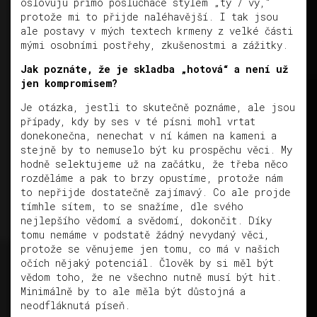
oslovuju přímo posluchače stylem „ty / vy,“
protože mi to přijde naléhavější. I tak jsou
ale postavy v mých textech krmeny z velké části
mými osobními postřehy, zkušenostmi a zážitky.
Jak poznáte, že je skladba „hotová“ a není už
jen kompromisem?
Je otázka, jestli to skutečně poznáme, ale jsou
případy, kdy by ses v té písni mohl vrtat
donekonečna, nenechat v ní kámen na kameni a
stejně by to nemuselo být ku prospěchu věci. My
hodně selektujeme už na začátku, že třeba něco
rozděláme a pak to brzy opustíme, protože nám
to nepřijde dostatečně zajímavý. Co ale projde
tímhle sítem, to se snažíme, dle svého
nejlepšího vědomí a svědomí, dokončit. Díky
tomu nemáme v podstatě žádný nevydaný věci,
protože se věnujeme jen tomu, co má v našich
očích nějaký potenciál. Člověk by si měl být
vědom toho, že ne všechno nutně musí být hit.
Minimálně by to ale měla být důstojná a
neodfláknutá píseň.