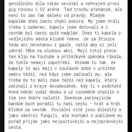
geniálního díla nikdo nevšiml a nehraješ první
gig rovnou v O2 aréně. Teď trochu přeháním, ale
není to zas tak daleko od pravdy. Mladým
kapelám dnes často chybí pokora. My jsme hráli
třeba i zadarmo, kapelu jsme dotovali a i
cesťák byl často spíš nadplán. Dnes ti kapela z
vedlejšího města klidně řekne, že za 3tisíce
teda ani nevstanou z gauče, natož aby si jeli
zahrát 10km na slušnou akci. Mají totiž přece
ten klip na Youtube a přítelkyně zpěváka říkala,
že tohle nemají zapotřebí. Vnímám to tak, že
kapely to asi mají v současné době v určitém
směru těžší, než když jsme začínali my, ale
třeba my to měli zase těžší než kapely, který
začínali z kraje devadesátek, kdy ti v podstatě
hned někdo vydal desku a už víceméně stačilo s
tím jen dobře naložit. Dnešním začínajícím
bandům bych poradil tu naší cestu – hrát a hrát.
Klidně za cesťák. Sociální sítě jsou důležitý a
jako nástroj fungují, ale kontakt s publikem mi
pořád přijde jako nejpoctivější a nejsprávnější
cesta.