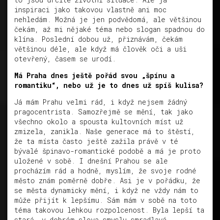
inspiraci jako takovou vlastně ani moc
nehledám. Možná je jen podvědomá, ale většinou
čekám, až mi nějaké téma nebo slogan spadnou do
klína. Poslední dobou už, přiznávám, čekám
většinou déle, ale když má člověk oči a uši
otevřený, časem se urodí.
Má Praha dnes ještě pořád svou „špínu a
romantiku“, nebo už je to dnes už spíš kulisa?
Já mám Prahu velmi rád, i když nejsem žádný
pragocentrista. Samozřejmě se mění, tak jako
všechno okolo a spousta kultovních míst už
zmizela, zanikla. Naše generace má to štěstí,
že ta místa často ještě zažila právě v té
bývalé špinavo-romantické podobě a má je proto
uložené v sobě. I dnešní Prahou se ale
procházím rád a hodně, myslím, že svoje rodné
město znám poměrně dobře. Asi je v pořádku, že
se města dynamicky mění, i když ne vždy nám to
může přijít k lepšímu. Sám mám v sobě na toto
téma takovou lehkou rozpolcenost. Byla lepší ta
stará, v dobrém slova smyslu smradlavá