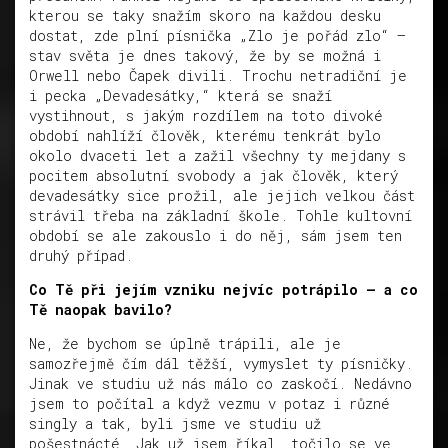
kterou se taky snažím skoro na každou desku
dostat, zde plní písnička „Zlo je pořád zlo“ –
stav světa je dnes takový, že by se možná i
Orwell nebo Čapek divili. Trochu netradiční je
i pecka „Devadesátky,“ která se snaží
vystihnout, s jakým rozdílem na toto divoké
období nahlíží člověk, kterému tenkrát bylo
okolo dvaceti let a zažil všechny ty mejdany s
pocitem absolutní svobody a jak člověk, který
devadesátky sice prožil, ale jejich velkou část
strávil třeba na základní škole. Tohle kultovní
období se ale zakouslo i do něj, sám jsem ten
druhý případ.
Co Tě při jejím vzniku nejvíc potrápilo – a co
Tě naopak bavilo?
Ne, že bychom se úplně trápili, ale je
samozřejmě čím dál těžší, vymyslet ty písničky.
Jinak ve studiu už nás málo co zaskočí. Nedávno
jsem to počítal a když vezmu v potaz i různé
singly a tak, byli jsme ve studiu už
pošestnácté. Jak už jsem říkal, točilo se ve