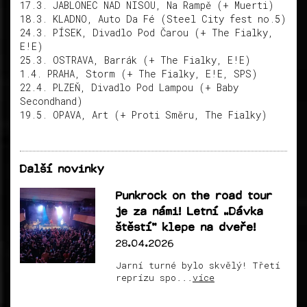
17.3. JABLONEC NAD NISOU, Na Rampě (+ Muerti)
18.3. KLADNO, Auto Da Fé (Steel City fest no.5)
24.3. PÍSEK, Divadlo Pod Čarou (+ The Fialky,
E!E)
25.3. OSTRAVA, Barrák (+ The Fialky, E!E)
1.4. PRAHA, Storm (+ The Fialky, E!E, SPS)
22.4. PLZEŇ, Divadlo Pod Lampou (+ Baby
Secondhand)
19.5. OPAVA, Art (+ Proti Směru, The Fialky)
Další novinky
Punkrock on the road tour
je za námi! Letní „Dávka
štěstí“ klepe na dveře!
28.04.2026
Jarní turné bylo skvělý! Třetí
reprízu spo...
více