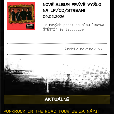
NOVÉ ALBUM PRÁVĚ VYŠLO
NA LP/CD/STREAM!
09.02.2026
12 nových pecek na albu "DÁVKA
ŠTĚSTÍ" je ta...
více
Archiv novinek >>
AKTUÁLNĚ
PUNKROCK ON THE ROAD TOUR JE ZA NÁMI!