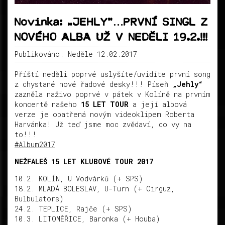
Novinka: „JEHLY“…PRVNÍ SINGL Z
NOVÉHO ALBA UŽ V NEDĚLI 19.2.!!!
Publikováno: Neděle 12.02.2017
Příští neděli poprvé uslyšíte/uvidíte první song
z chystané nové řadové desky!!! Píseň
„Jehly“
zazněla naživo poprvé v pátek v Kolíně na prvním
koncertě našeho
15 LET TOUR
a její albová
verze je opatřená novým videoklipem Roberta
Harvánka! Už teď jsme moc zvědaví, co vy na
to!!!
#
Album2017
NEŽFALEŠ 15 LET KLUBOVÉ TOUR 2017
10.2. KOLÍN, U Vodvárků (+ SPS)
18.2. MLADÁ BOLESLAV, U-Turn (+ Cirguz,
Bulbulators)
24.2. TEPLICE, Rajče (+ SPS)
10.3. LITOMĚŘICE, Baronka (+ Houba)