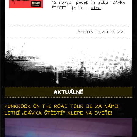
12 nových pecek na albu "DÁVKA
ŠTĚSTÍ" je ta...
více
Archiv novinek >>
AKTUÁLNĚ
PUNKROCK ON THE ROAD TOUR JE ZA NÁMI!
LETNÍ „DÁVKA ŠTĚSTÍ“ KLEPE NA DVEŘE!