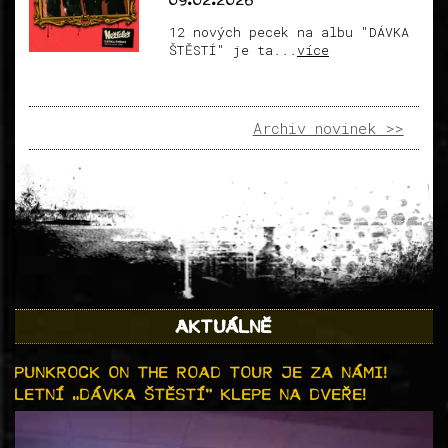
09.02.2026
12 nových pecek na albu "DÁVKA
ŠTĚSTÍ" je ta...
více
Archiv novinek >>
AKTUÁLNĚ
PUNKROCK ON THE ROAD TOUR JE ZA NÁMI!
LETNÍ „DÁVKA ŠTĚSTÍ“ KLEPE NA DVEŘE!