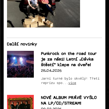
Další novinky
Punkrock on the road tour
je za námi! Letní „Dávka
štěstí“ klepe na dveře!
28.04.2026
Jarní turné bylo skvělý! Třetí
reprízu spo...
více
NOVÉ ALBUM PRÁVĚ VYŠLO
NA LP/CD/STREAM!