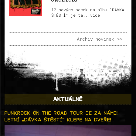
09.02.2026
12 nových pecek na albu "DÁVKA
ŠTĚSTÍ" je ta...
více
Archiv novinek >>
AKTUÁLNĚ
PUNKROCK ON THE ROAD TOUR JE ZA NÁMI!
LETNÍ „DÁVKA ŠTĚSTÍ“ KLEPE NA DVEŘE!