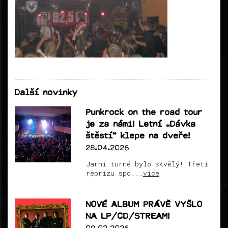
Další novinky
Punkrock on the road tour
je za námi! Letní „Dávka
štěstí“ klepe na dveře!
28.04.2026
Jarní turné bylo skvělý! Třetí
reprízu spo...
více
NOVÉ ALBUM PRÁVĚ VYŠLO
NA LP/CD/STREAM!