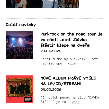
Další novinky
Punkrock on the road tour je
za námi! Letní „Dávka
štěstí“ klepe na dveře!
28.04.2026
Jarní turné bylo skvělý! Třetí
reprízu spo...
více
NOVÉ ALBUM PRÁVĚ VYŠLO
NA LP/CD/STREAM!
09.02.2026
12 nových pecek na albu "DÁVKA
ŠTĚSTÍ" je ta...
více