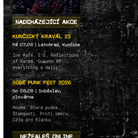
NADCHÁZEJÍCÍ AKCE
KUNČICKÝ KRAVÁL 23
Pá 07.08
| Letohrad, Kunčice
Iné Kafe, E!E, Reflections
of Karma, Queens of
everything a další
SOBĚ PUNK FEST 2026
So 08.08
| Soběslav,
plovárna
Houba, Stará puška,
Štamgasti, Proti směru,
Cela pro Klárku
NEŽFALEŠ ONLINE